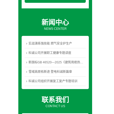
新闻中心
NEWS CENTER
实战演练强技能 燃气安全护生产
科诚公司开展职工健康专题讲座
新国标GB 46520—2025《建筑用绝热材料及制品燃烧性能安全技术规范》解读与发泡陶瓷的应用优势
雪域高原拓新途 登电科诚新篇章
科诚公司组织开展复工复产专题培训
联系我们
CONTACT US