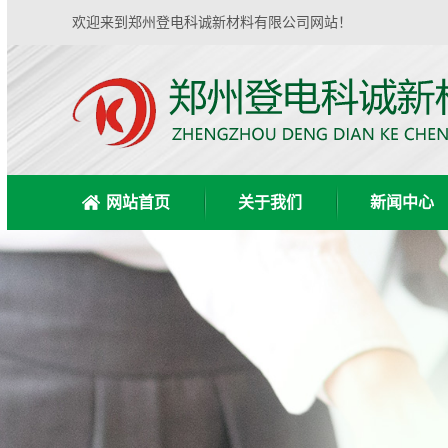
欢迎来到郑州登电科诚新材料有限公司网站！
网站首页
关于我们
新闻中心